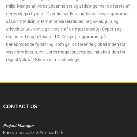
miljø. Mange af vores uddannelser og afdelinger var de første af
deres slags i Cypern. Over tid har flere uddannelsesprogrammer
såsom medicin, internationale relationer, regnskab, jura og
arkitektur udviklet sig til nogle af de mest ansete i Cypern og i
regionen. I dag fokuserer UNICs nye programmer på
banebrydende forskning, som gør os førende globalt inden for
visse områder, som i vores meget succesrige initiativ inden for
Digital Valuta / Blockchain Technology.
CONTACT US :
Project Manager
Krinova Incubator & Science Park