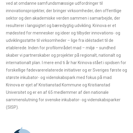
ved at omdanne samfundsmæssige udfordringer til
- <img
innovationsprojekter, der bringer virksomheder, den offentlige
src="data:image/png;base64,iVBORw0KGgoAAAANSUhE
sektor og den akademiske verden sammen i samarbejde, der
UgAAABAAAAALCAIAAAD5gJpuAAAAGXRFWHRTb2Z0d
resulterer i langsigtet og bæredygtig udvikling. Krinova er et
2FyZQBBZG9iZSBJbWFnZVJlYWR5ccllPAAAAflJREFUe
mødested for mennesker og ideer og tilbyder innovations- og
NpinDRzn5qN3uFDt16+YWBg+Pv339+KGN0rbVP+//2rW5tf
udviklingsstøtte til virksomheder – lige fra idéstadiet til de
0Hfy/2+mr99+yKpyOl3Ydt8njEWIn8f9zj639NC7j78eP//87
etablerede. Inden for profilområdet mad – miljø – sundhed
39GVUUhNUNuhl8//ysKeZrJ/v7z10Zb2PTQTIY1XZO2X
skaber vi partnerskaber og projekter på regionalt, nationalt og
mfad+f7XgkXxuUrVB6cjPVXef78JyMjA8PFuwyX7gAZj97+
internationalt plan. I mere end ti år har Krinova stået i spidsen for
T2e9o3d4BWNp84K1NzubTjAB3fH0+fv6N3qP/ir9bW6oz
forskellige fødevarerelaterede initiativer og er Sveriges første og
NQCijB8/8zw/TuQ7r4/ndvN5mZgkpPXiis3Pv34+ZPh5t2
største inkubator- og videnskabspark med fokus på mad.
3//79Rwehof/9/NDEgMrOXHvJcrllgpoRN8PFOwy/fzP8+
Krinova er ejet af Kristianstad Kommune og Kristianstad
gUlgZI/f/5xcPj/69e/37//AUX+/mXRkN555gsOG2xt/5hZ
Universitet og er en af 65 medlemmer af den nationale
QMwF4r9///75++f3nz8nr75gSms82jfvQnT6zqvXPjC8e/srJ
sammenslutning for svenske inkubator- og videnskabsparker
QHo9P9fvwNtAHmG4f8zZ6dDc3bIyM2LTNlsbtfM9OPHH
(SISP).
3FhtqUz3eXX9H+cOy9ZMB2o6t/Pn0DHMPz/b+2wXGTv
PlPGFxdcD+mZyjP8+8MUE6sa7a/xo6Pykn1s4zdzIZ6///8
zMGpKM2pKAB0jqy4UE7/msKat6Jw5mafrsxNtWZ6/fjv
NLW29qv25pQd///n+5+/fxDDVbcc//P/zx/36m5Ub9zL8+