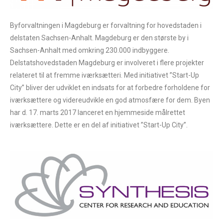
/YPhbNVZoM3AOISQQPUK9vaQOIYAgAADAC5Wd4RRw
nKfAAAAAElFTkSuQmCC" title="Italiano" alt="Italiano"
Byforvaltningen i Magdeburg er forvaltning for hovedstaden i
width="16" height="11" /><span style="margin-
delstaten Sachsen-Anhalt. Magdeburg er den største by i
left:0.3em;">Italiano</span>
Sachsen-Anhalt med omkring 230.000 indbyggere.
Delstatshovedstaden Magdeburg er involveret i flere projekter
- <img
relateret til at fremme iværksætteri. Med initiativet ”Start-Up
src="data:image/png;base64,iVBORw0KGgoAAAANSUhE
City” bliver der udviklet en indsats for at forbedre forholdene for
UgAAABAAAAALCAIAAAD5gJpuAAAABGdBTUEAAK/INw
iværksættere og videreudvikle en god atmosfære for dem. Byen
WK6QAAABl0RVh0U29mdHdhcmUAQWRvYmUgSW1h
har d. 17. marts 2017 lanceret en hjemmeside målrettet
Z2VSZWFkeXHJZTwAAAGzSURBVHjaYvTxcWb4+53h3z
iværksættere. Dette er en del af initiativet ”Start-Up City”.
8GZpZff/79+v3n/7/fDAz/GHAAgABi+f37e3FxOZD1Dwz+
/v3z9y+E/AMFv3//+Qumfv9et241QACxMDExAVWfOHkJJ
AEW/gUEP0EQDn78+AHE/gFOQJUAAcQiy8Ag8O+fLFj1n
1+/QDp+/gQioK7fP378+vkDqOH39x9A/RJ/gE5lAAhAYhz
cAACCQBDkgRXRjP034R0IaDTZTFZn0DItot37S94KLOIN
erEcI7aKHAHE8v/3r/9//zIA1f36/R+o4tevf1ANYNVA9P07R
D9IJQMDQACxADHD3z8Ig4GMHz+AqqHagKp//fwLVA0
U//v7LwMDQACx/LZiYFD7/5/53/+///79BqK/EMZ/UPAC