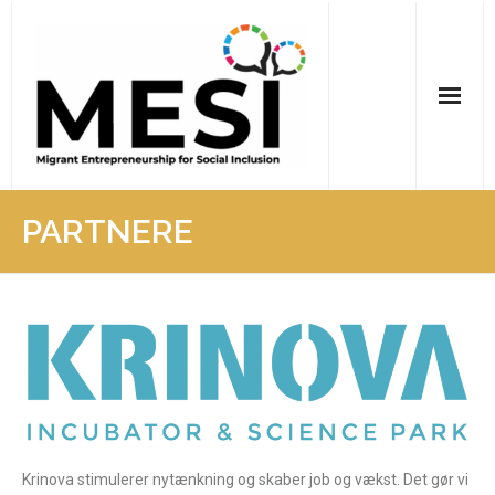
Read more exciting news about the project on our Facebook page
Hjem
PARTNERE
Om projektet
Partnere
Nyhedsbrev
Outputs
Krinova stimulerer nytænkning og skaber job og vækst. Det gør vi