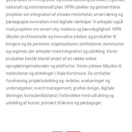
ArGJiYnp1q1HAAHE8ucXzI0QN/z775Zz5R/EJf/+QxFI+D8
nationalt og internationalt plan. VIFIN udvikler og gennemfører
PJ8uFQ3cBAojxxYs3IiICSAYiM/7BMdC9QBvu3XsIEEAs6
projekter om integration af etniske minoriteter, smart læring og
w99sdBl/vbz33+YSf8hZsMcA1QMYXBxMB/Z9QUggFg
pædagogisk innovation med digitale værktøjer. Vi arbejder også
OnnmhJMP74cuvv0Bf/gN5FM74B+ECPfwPJCLEy9q56SZ
med projekter om smart city, resiliens og bæredygtighed. VIFIN
AADHevP9RVIgd5A5I8IGdwwD1KMKFDCC/MJw6ewsgg
tilbyder professionelle og innovative ydelser og produkter til
BgZxDdDI/LnPwaGPxjoHxj9AQc7iAQIMADrG2tQp2zGfg
borgere og de personer, organisationer, institutioner, kommuner
AAAABJRU5ErkJggg==" title="Ελληνικά" alt="Ελληνικά"
og regioner, der arbejder med integration og udvikling. Vores
width="16" height="11" /><span style="margin-
produkter består blandt andet af en række online
left:0.3em;">Ελληνικά</span>
sproglæringsmaterialer og platforme. Vores ydelser tilbydes til
institutioner og afdelinger i Vejle Kommune. De omfatter
fundraising, projektudvikling og -ledelse, evalueringer og
undersøgelser, event management, grafisk design, digitale
løsninger, konsulentbistand i forbindelse med udrulning og
udvikling af kurser, primært til lærere og pædagoger.