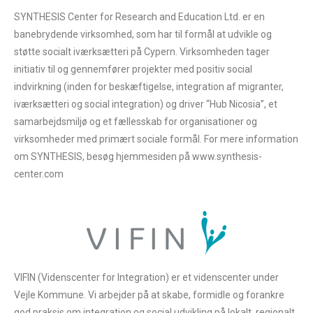
SYa/v/8DyX9A0oTxx2EGgABi+a/H8F/m339BoCoQ+g8k
SYNTHESIS Center for Research and Education Ltd. er en
gRaCQvgPJJiBYmAuw39hxn+uDAABxMLwi+E/0PusRkwM
banebrydende virksomhed, som har til formål at udvikle og
vxhBGoDkH4b/v/+D2EDyz///QB1/QLb8+sP0lQEggFh+v
støtte socialt iværksætteri på Cypern. Virksomheden tager
GXYM2/SP6A2Zoaf30Ex/J+PgekHwz9gQDAz/P0FYrAy
initiativ til og gennemfører projekter med positiv social
Mfz7wcDAzPDtFwNAgAEAd3SIyRitX1gAAAAASUVORK5C
indvirkning (inden for beskæftigelse, integration af migranter,
YII=" title="Deutsch" alt="Deutsch" width="16" height="11" />
iværksætteri og social integration) og driver “Hub Nicosia”, et
<span style="margin-left:0.3em;">Deutsch</span>
samarbejdsmiljø og et fællesskab for organisationer og
virksomheder med primært sociale formål. For mere information
- <img
om SYNTHESIS, besøg hjemmesiden på www.synthesis-
src="data:image/png;base64,iVBORw0KGgoAAAANSUhE
center.com
UgAAABAAAAALCAIAAAD5gJpuAAAABGdBTUEAAK/INw
WK6QAAABl0RVh0U29mdHdhcmUAQWRvYmUgSW1h
Z2VSZWFkeXHJZTwAAAF5SURBVHjaYuS1P8rAwHBimg
CQNMl4x/CP8fuvvwy//oHRHyj5A4jAIv//AAQQC1Cdk4m
AlpbW////XUyvM/z/v6ZT4/9/hv9ACRAFwSDw7z/Dg0f
PAAKI8dGjR7KysiBxMAAyjp5/D5T7B1TxD6zuH5TNycF0e
VIFIN (Videnscenter for Integration) er et videnscenter under
NcTgABigSiCqwaSF25///vv35+////+BZF//vz/A+T//S8kwFI/
Vejle Kommune. Vi arbejder på at skabe, formidle og forankre
5QpAADGyWx92Mxfa2KMJVO2UdQVo0rYJWlBXMECd
god praksis om integration og social udvikling på lokalt, regionalt,