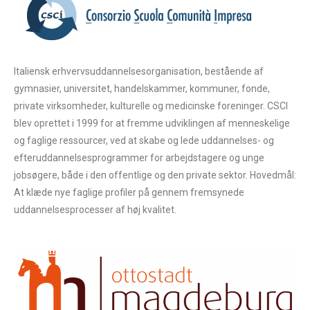
7t66yEROcHK7q5bldMBAgwADcRBCuVLfoEAAAAASUV
ORK5CYII=" title="English" alt="English" width="16"
height="11" /><span style="margin-
left:0.3em;">English</span>
Italiensk erhvervsuddannelsesorganisation, bestående af
gymnasier, universitet, handelskammer, kommuner, fonde,
- <img
private virksomheder, kulturelle og medicinske foreninger. CSCI
src="data:image/png;base64,iVBORw0KGgoAAAANSUhE
blev oprettet i 1999 for at fremme udviklingen af menneskelige
UgAAABAAAAALCAIAAAD5gJpuAAAABGdBTUEAAK/INw
og faglige ressourcer, ved at skabe og lede uddannelses- og
WK6QAAABl0RVh0U29mdHdhcmUAQWRvYmUgSW1h
efteruddannelsesprogrammer for arbejdstagere og unge
Z2VSZWFkeXHJZTwAAAE2SURBVHjaYmSYyMDwgwEE
jobsøgere, både i den offentlige og den private sektor. Hovedmål:
/jEw/GF4mvT0HyqQUlX9B5aEIIAAYmH4wlDtWg1SDwT//
At klæde nye faglige profiler på gennem fremsynede
0lKSv7/D+T9/w+nYmL+//79/88fIPll0yaAAGJhYAGJP/n69
uddannelsesprocesser af høj kvalitet.
O+/v0CAUAcHt2////ULqJpRVhZoA0AAsQCtAZoMVP0Hi
P7+RlcNBEDVYA0Mv38DNQAEEMj8vwx//wCt/AdC/zEBk
gagYoAAYgF6FGj277+///wlpAEoz8AAEEAgDX/BZv/69w
uoB48GRrCTAAKICajh9//fv/6CVP/++wu7BrDxQFf/YWAA
CCCwk0BKf0MQdg1/gBqAPv0L9ANAALEAY+33vz+S3JIg
b/z5C45CBkZGRgY4UFICKQUjoJMAAoiRoZSB4RMojkHx